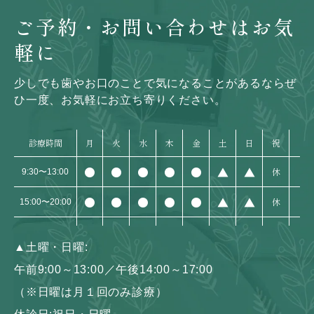
ご予約・お問い合わせはお気
軽に
少しでも歯やお口のことで気になることがあるなら
ぜ
ひ一度、お気軽にお立ち寄りください。
診療時間
月
火
水
木
金
土
日
祝
●
●
●
●
●
▲
▲
休
9:30〜13:00
●
●
●
●
●
▲
▲
休
15:00〜20:00
▲
土曜・日曜:
午前9:00～13:00／午後14:00～17:00
（※日曜は月１回のみ診療）