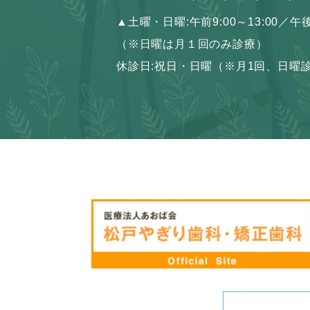
▲
土曜・日曜:
午前9:00～13:00／午後
（※日曜は月１回のみ診療）
休診日:祝日・日曜
（※月1回、日曜