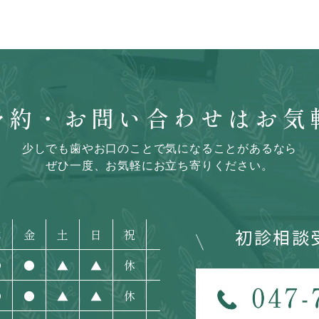
予約・お問い合わせはお気
少しでも歯やお口のことで気になることがあるなら
ぜひ一度、お気軽にお立ち寄りください。
初診相談
木
金
土
日
祝
●
●
▲
▲
休
●
●
▲
▲
休