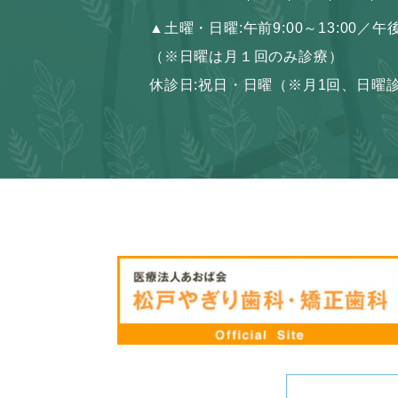
▲
土曜・日曜:
午前9:00～13:00／午後
（※日曜は月１回のみ診療）
休診日:祝日・日曜
（※月1回、日曜