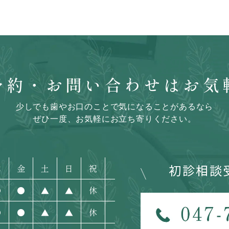
予約・お問い合わせはお気
少しでも歯やお口のことで気になることがあるなら
ぜひ一度、お気軽にお立ち寄りください。
初診相談
木
金
土
日
祝
●
●
▲
▲
休
●
●
▲
▲
休