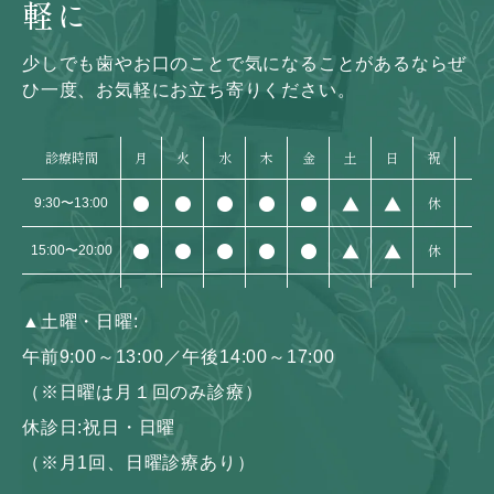
軽に
少しでも歯やお口のことで気になることがあるなら
ぜ
ひ一度、お気軽にお立ち寄りください。
診療時間
月
火
水
木
金
土
日
祝
●
●
●
●
●
▲
▲
休
9:30〜13:00
●
●
●
●
●
▲
▲
休
15:00〜20:00
▲
土曜・日曜:
午前9:00～13:00／午後14:00～17:00
（※日曜は月１回のみ診療）
休診日:祝日・日曜
（※月1回、日曜診療あり）